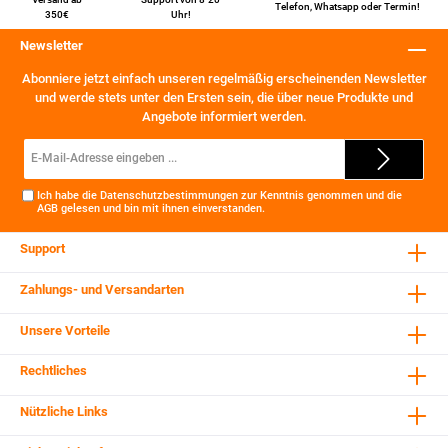
Telefon
,
Whatsapp
oder
Termin
!
350€
Uhr!
Newsletter
Abonniere jetzt einfach unseren regelmäßig erscheinenden Newsletter
und werde stets unter den Ersten sein, die über neue Produkte und
Angebote informiert werden.
E-
Mail-
Adresse*
Ich habe die
Datenschutzbestimmungen
zur Kenntnis genommen und die
AGB
gelesen und bin mit ihnen einverstanden.
Support
Zahlungs- und Versandarten
Unsere Vorteile
Rechtliches
Nützliche Links