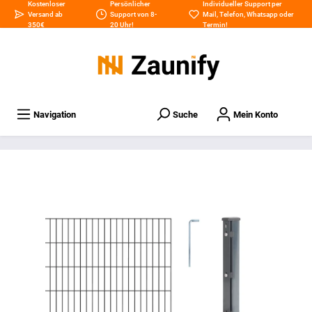
Kostenloser
Persönlicher
Individueller Support per
Versand ab
Support von 8-
Mail
,
Telefon
,
Whatsapp
oder
350€
20 Uhr!
Termin
!
Navigation
Suche
Mein Konto