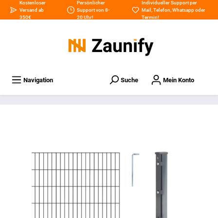
Kostenloser
Persönlicher
Individueller Support per
Versand ab
Support von 8-
Mail
,
Telefon
,
Whatsapp
oder
350€
20 Uhr!
Termin
!
Navigation
Suche
Mein Konto