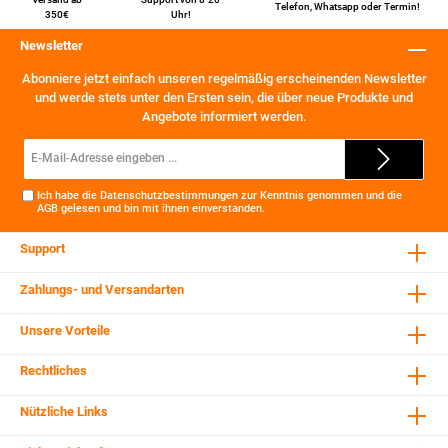
Telefon
,
Whatsapp
oder
Termin
!
350€
Uhr!
Newsletter
Abonniere jetzt einfach unseren regelmäßig erscheinenden Newsletter
und werde stets unter den Ersten sein, die über neue Produkte und
Angebote informiert werden.
E-
Mail-
Adresse*
Ich habe die
Datenschutzbestimmungen
zur Kenntnis genommen und die
AGB
gelesen und bin mit ihnen einverstanden.
Support
Zahlungs- und Versandarten
Unsere Vorteile
Rechtliches
Nützliche Links