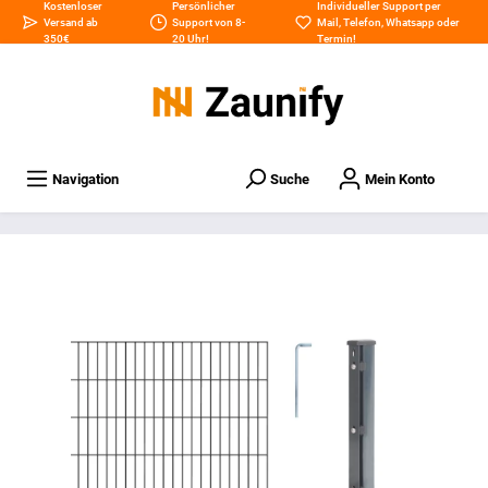
Kostenloser
Persönlicher
Individueller Support per
Versand ab
Support von 8-
Mail
,
Telefon
,
Whatsapp
oder
350€
20 Uhr!
Termin
!
Navigation
Suche
Mein Konto