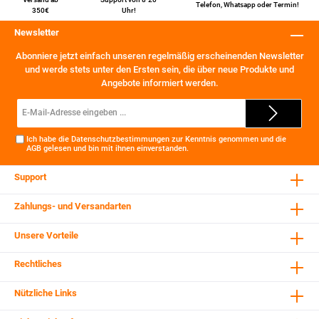
Telefon
,
Whatsapp
oder
Termin
!
350€
Uhr!
Newsletter
Abonniere jetzt einfach unseren regelmäßig erscheinenden Newsletter
und werde stets unter den Ersten sein, die über neue Produkte und
Angebote informiert werden.
E-
Mail-
Adresse*
Ich habe die
Datenschutzbestimmungen
zur Kenntnis genommen und die
AGB
gelesen und bin mit ihnen einverstanden.
Support
Zahlungs- und Versandarten
Unsere Vorteile
Rechtliches
Nützliche Links