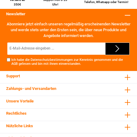
Telefon
,
Whatsapp
oder
Termin
!
350€
Uhr!
Newsletter
Abonniere jetzt einfach unseren regelmäßig erscheinenden Newsletter
und werde stets unter den Ersten sein, die über neue Produkte und
Angebote informiert werden.
E-
Mail-
Adresse*
Ich habe die
Datenschutzbestimmungen
zur Kenntnis genommen und die
AGB
gelesen und bin mit ihnen einverstanden.
Support
Zahlungs- und Versandarten
Unsere Vorteile
Rechtliches
Nützliche Links