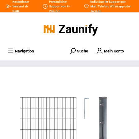
Kostenloser
Persönlicher
Individueller Support per
Versand ab
Support von 8-
Mail
,
Telefon
,
Whatsapp
oder
350€
20 Uhr!
Termin
!
Navigation
Suche
Mein Konto