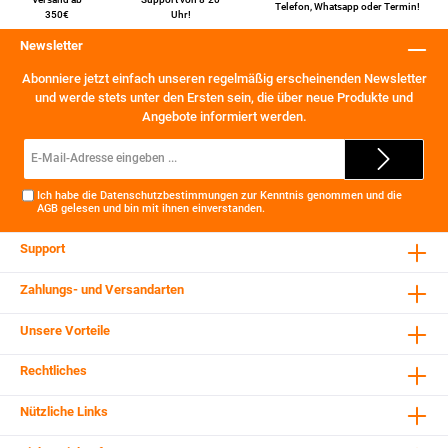
Telefon
,
Whatsapp
oder
Termin
!
350€
Uhr!
Newsletter
Abonniere jetzt einfach unseren regelmäßig erscheinenden Newsletter
und werde stets unter den Ersten sein, die über neue Produkte und
Angebote informiert werden.
E-
Mail-
Adresse*
Ich habe die
Datenschutzbestimmungen
zur Kenntnis genommen und die
AGB
gelesen und bin mit ihnen einverstanden.
Support
Zahlungs- und Versandarten
Unsere Vorteile
Rechtliches
Nützliche Links