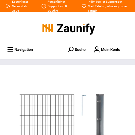
Kostenloser
Persönlicher
Individueller Support per
Versand ab
Support von 8-
Mail
,
Telefon
,
Whatsapp
oder
350€
20 Uhr!
Termin
!
Navigation
Suche
Mein Konto