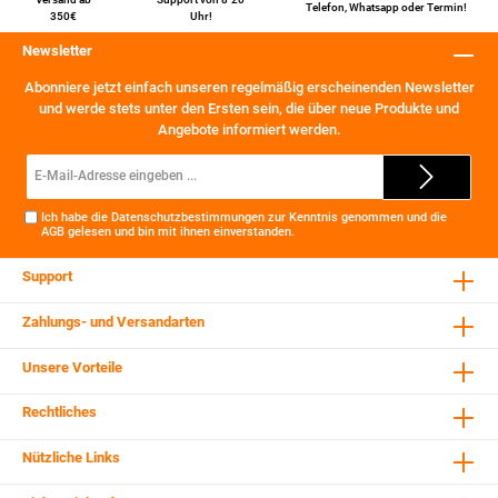
Telefon
,
Whatsapp
oder
Termin
!
350€
Uhr!
Newsletter
Abonniere jetzt einfach unseren regelmäßig erscheinenden Newsletter
und werde stets unter den Ersten sein, die über neue Produkte und
Angebote informiert werden.
E-
Mail-
Adresse*
Ich habe die
Datenschutzbestimmungen
zur Kenntnis genommen und die
AGB
gelesen und bin mit ihnen einverstanden.
Support
Zahlungs- und Versandarten
Unsere Vorteile
Rechtliches
Nützliche Links