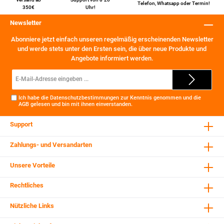
Telefon
,
Whatsapp
oder
Termin
!
350€
Uhr!
Newsletter
Abonniere jetzt einfach unseren regelmäßig erscheinenden Newsletter
und werde stets unter den Ersten sein, die über neue Produkte und
Angebote informiert werden.
E-
Mail-
Adresse*
Ich habe die
Datenschutzbestimmungen
zur Kenntnis genommen und die
AGB
gelesen und bin mit ihnen einverstanden.
Support
Zahlungs- und Versandarten
Unsere Vorteile
Rechtliches
Nützliche Links