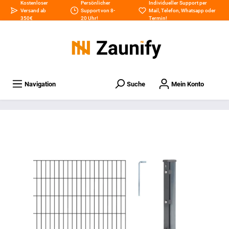
Kostenloser
Persönlicher
Individueller Support per
Versand ab
Support von 8-
Mail
,
Telefon
,
Whatsapp
oder
350€
20 Uhr!
Termin
!
Navigation
Suche
Mein Konto