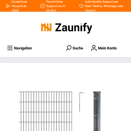
Kostenloser
Persönlicher
Individueller Support per
Versand ab
Support von 8-
Mail
,
Telefon
,
Whatsapp
oder
350€
20 Uhr!
Termin
!
Navigation
Suche
Mein Konto