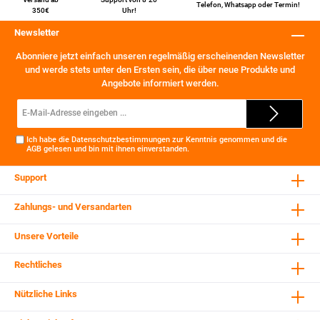
Telefon
,
Whatsapp
oder
Termin
!
350€
Uhr!
Newsletter
Abonniere jetzt einfach unseren regelmäßig erscheinenden Newsletter
und werde stets unter den Ersten sein, die über neue Produkte und
Angebote informiert werden.
E-
Mail-
Adresse*
Ich habe die
Datenschutzbestimmungen
zur Kenntnis genommen und die
AGB
gelesen und bin mit ihnen einverstanden.
Support
Zahlungs- und Versandarten
Unsere Vorteile
Rechtliches
Nützliche Links