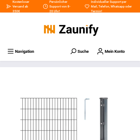
Kostenloser
Persönlicher
Individueller Support per
Versand ab
Support von 8-
Mail
,
Telefon
,
Whatsapp
oder
350€
20 Uhr!
Termin
!
Navigation
Suche
Mein Konto