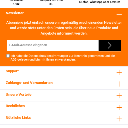
Telefon
,
Whatsapp
oder
Termin
!
350€
Uhr!
Newsletter
Abonniere jetzt einfach unseren regelmäßig erscheinenden Newsletter
und werde stets unter den Ersten sein, die über neue Produkte und
Angebote informiert werden.
E-
Mail-
Adresse*
Ich habe die
Datenschutzbestimmungen
zur Kenntnis genommen und die
AGB
gelesen und bin mit ihnen einverstanden.
Support
Zahlungs- und Versandarten
Unsere Vorteile
Rechtliches
Nützliche Links