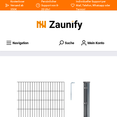
Kostenloser
Persönlicher
Individueller Support per
Versand ab
Support von 8-
Mail
,
Telefon
,
Whatsapp
oder
350€
20 Uhr!
Termin
!
Navigation
Suche
Mein Konto