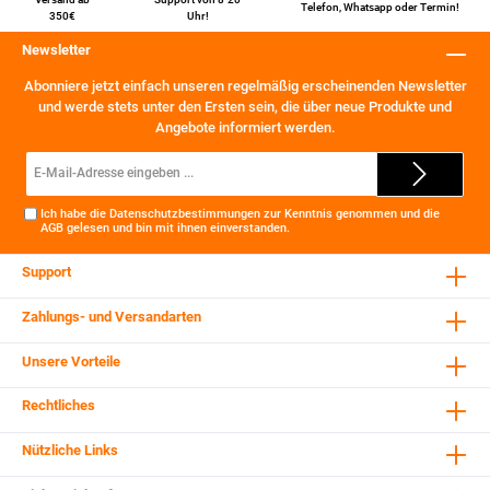
Telefon
,
Whatsapp
oder
Termin
!
350€
Uhr!
Newsletter
Abonniere jetzt einfach unseren regelmäßig erscheinenden Newsletter
und werde stets unter den Ersten sein, die über neue Produkte und
Angebote informiert werden.
E-
Mail-
Adresse*
Ich habe die
Datenschutzbestimmungen
zur Kenntnis genommen und die
AGB
gelesen und bin mit ihnen einverstanden.
Support
Zahlungs- und Versandarten
Unsere Vorteile
Rechtliches
Nützliche Links