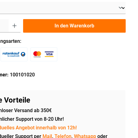
In den Warenkorb
ngsarten:
mer:
100101020
 Vorteile
nloser Versand ab 350€
licher Support von 8-20 Uhr!
duelles Angebot innerhalb von 12h!
dueller Support per
Mail
,
Telefon
,
Whatsapp
oder