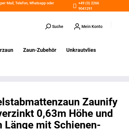
 per
Mail
,
Telefon
,
Whatsapp
oder
+49 (0) 2266
9041291
Suche
Mein Konto
erzaun
Zaun-Zubehör
Unkrautvlies
lstabmattenzaun Zaunify
verzinkt 0,63m Höhe und
 Länge mit Schienen-