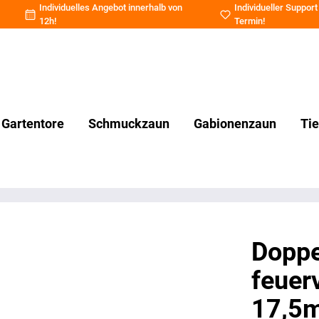
Individuelles Angebot innerhalb von
Individueller Support
12h!
Termin
!
Gartentore
Schmuckzaun
Gabionenzaun
Ti
Doppe
feuer
17,5m