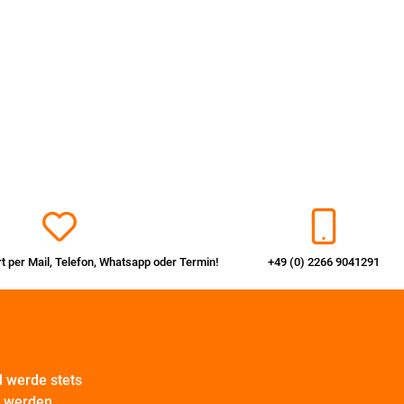
rt per
Mail
,
Telefon
,
Whatsapp
oder
Termin
!
+49 (0) 2266 9041291
 werde stets
t werden.