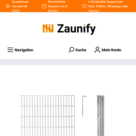
Kostenloser
Persönlicher
Individueller Support per
Versand ab
Support von 8-
Mail
,
Telefon
,
Whatsapp
oder
350€
20 Uhr!
Termin
!
Navigation
Suche
Mein Konto