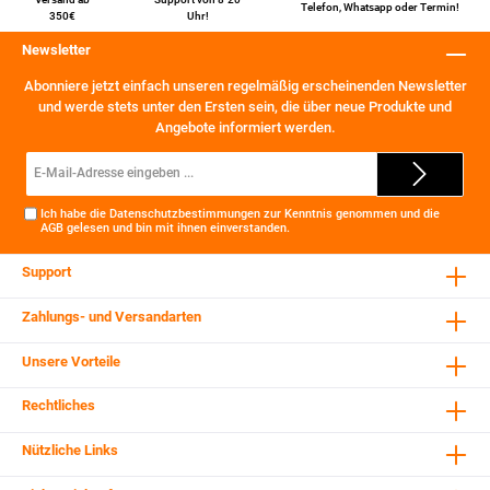
Telefon
,
Whatsapp
oder
Termin
!
350€
Uhr!
Newsletter
Abonniere jetzt einfach unseren regelmäßig erscheinenden Newsletter
und werde stets unter den Ersten sein, die über neue Produkte und
Angebote informiert werden.
E-
Mail-
Adresse*
Ich habe die
Datenschutzbestimmungen
zur Kenntnis genommen und die
AGB
gelesen und bin mit ihnen einverstanden.
Support
Zahlungs- und Versandarten
Unsere Vorteile
Rechtliches
Nützliche Links