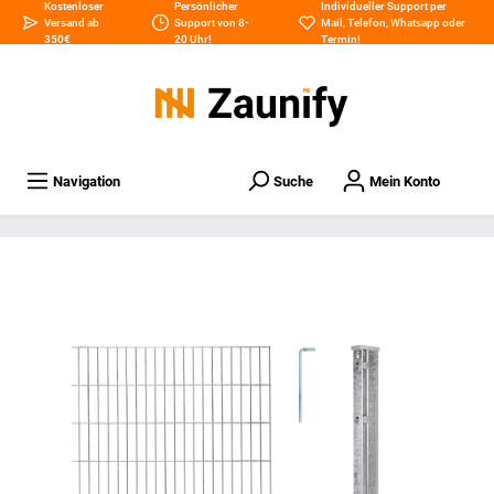
Kostenloser
Persönlicher
Individueller Support per
Versand ab
Support von 8-
Mail
,
Telefon
,
Whatsapp
oder
350€
20 Uhr!
Termin
!
Navigation
Suche
Mein Konto