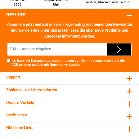
Telefon
,
Whatsapp
oder
Termin
!
350€
Uhr!
Newsletter
Abonniere jetzt einfach unseren regelmäßig erscheinenden Newsletter
und werde stets unter den Ersten sein, die über neue Produkte und
Angebote informiert werden.
E-
Mail-
Adresse*
Ich habe die
Datenschutzbestimmungen
zur Kenntnis genommen und die
AGB
gelesen und bin mit ihnen einverstanden.
Support
Zahlungs- und Versandarten
Unsere Vorteile
Rechtliches
Nützliche Links