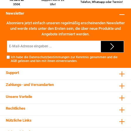
Telefon
,
Whatsapp
oder
Termin
!
350€
Uhr!
Newsletter
Abonniere jetzt einfach unseren regelmäßig erscheinenden Newsletter
und werde stets unter den Ersten sein, die über neue Produkte und
Angebote informiert werden.
E-
Mail-
Adresse*
Ich habe die
Datenschutzbestimmungen
zur Kenntnis genommen und die
AGB
gelesen und bin mit ihnen einverstanden.
Support
Zahlungs- und Versandarten
Unsere Vorteile
Rechtliches
Nützliche Links