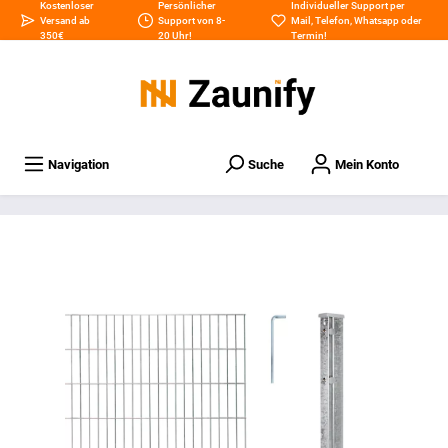
Kostenloser
Persönlicher
Individueller Support per
Versand ab
Support von 8-
Mail
,
Telefon
,
Whatsapp
oder
350€
20 Uhr!
Termin
!
Navigation
Suche
Mein Konto