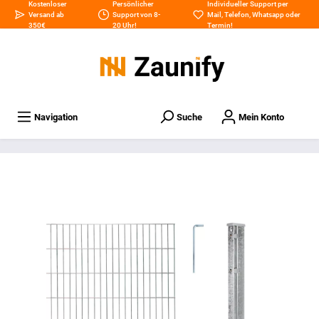
Kostenloser
Persönlicher
Individueller Support per
Versand ab
Support von 8-
Mail
,
Telefon
,
Whatsapp
oder
350€
20 Uhr!
Termin
!
Navigation
Suche
Mein Konto