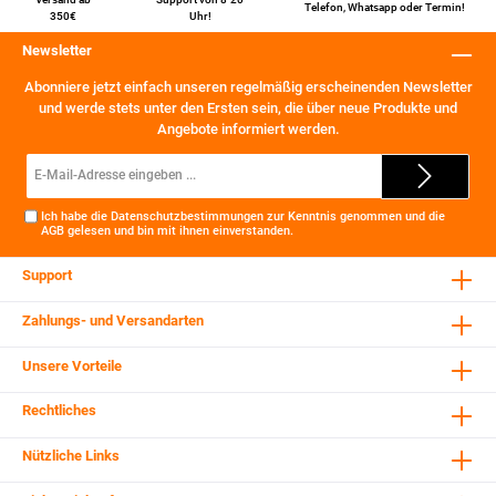
Telefon
,
Whatsapp
oder
Termin
!
350€
Uhr!
Newsletter
Abonniere jetzt einfach unseren regelmäßig erscheinenden Newsletter
und werde stets unter den Ersten sein, die über neue Produkte und
Angebote informiert werden.
E-
Mail-
Adresse*
Ich habe die
Datenschutzbestimmungen
zur Kenntnis genommen und die
AGB
gelesen und bin mit ihnen einverstanden.
Support
Zahlungs- und Versandarten
Unsere Vorteile
Rechtliches
Nützliche Links