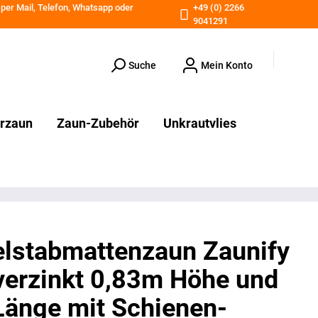
 per
Mail
,
Telefon
,
Whatsapp
oder
+49 (0) 2266
9041291
Suche
Mein Konto
erzaun
Zaun-Zubehör
Unkrautvlies
lstabmattenzaun Zaunify
verzinkt 0,83m Höhe und
änge mit Schienen-