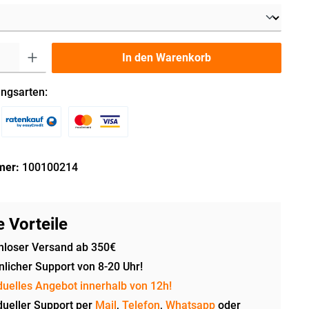
In den Warenkorb
ngsarten:
mer:
100100214
 Vorteile
nloser Versand ab 350€
licher Support von 8-20 Uhr!
duelles Angebot innerhalb von 12h!
dueller Support per
Mail
,
Telefon
,
Whatsapp
oder