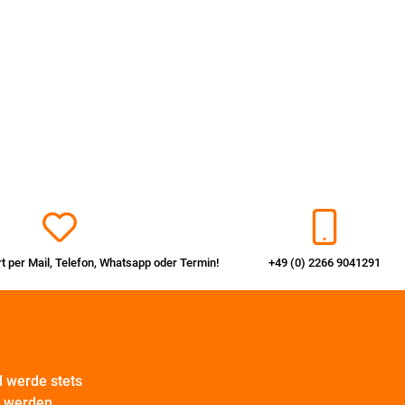
rt per
Mail
,
Telefon
,
Whatsapp
oder
Termin
!
+49 (0) 2266 9041291
 werde stets
t werden.