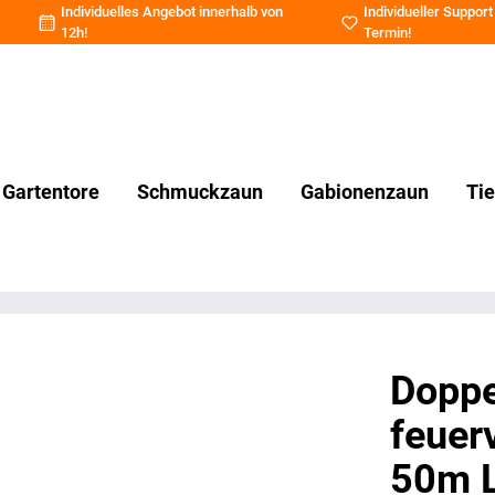
Individuelles Angebot innerhalb von
Individueller Support
12h!
Termin
!
Gartentore
Schmuckzaun
Gabionenzaun
Ti
Doppe
feuer
50m L