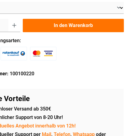
In den Warenkorb
ngsarten:
mer:
100100220
 Vorteile
nloser Versand ab 350€
licher Support von 8-20 Uhr!
duelles Angebot innerhalb von 12h!
dueller Support per
Mail
,
Telefon
,
Whatsapp
oder