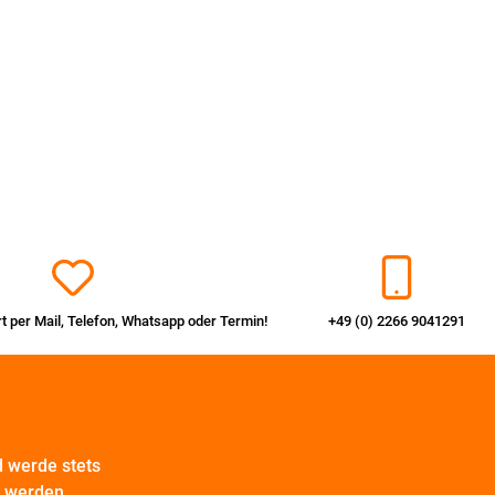
rt per
Mail
,
Telefon
,
Whatsapp
oder
Termin
!
+49 (0) 2266 9041291
 werde stets
t werden.