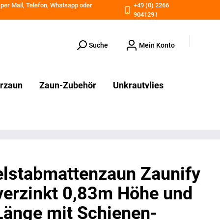
 per
Mail
,
Telefon
,
Whatsapp
oder
+49 (0) 2266
9041291
Suche
Mein Konto
erzaun
Zaun-Zubehör
Unkrautvlies
lstabmattenzaun Zaunify
verzinkt 0,83m Höhe und
änge mit Schienen-