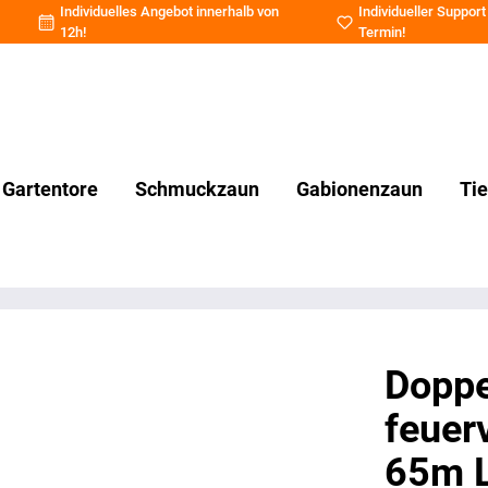
Individuelles Angebot innerhalb von
Individueller Support
12h!
Termin
!
Gartentore
Schmuckzaun
Gabionenzaun
Ti
Doppe
feuer
65m L