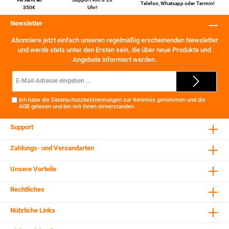
Telefon
,
Whatsapp
oder
Termin
!
350€
Uhr!
Newsletter
Abonniere jetzt einfach unseren regelmäßig erscheinenden Newsletter
und werde stets unter den Ersten sein, die über neue Produkte und
Angebote informiert werden.
E-
Mail-
Adresse*
Ich habe die
Datenschutzbestimmungen
zur Kenntnis genommen und die
AGB
gelesen und bin mit ihnen einverstanden.
Support
Zahlungs- und Versandarten
Unsere Vorteile
Rechtliches
Nützliche Links