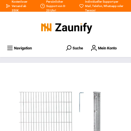
Kostenloser
Persönlicher
Individueller Support per
Versand ab
Support von 8-
Mail
,
Telefon
,
Whatsapp
oder
350€
20 Uhr!
Termin
!
Navigation
Suche
Mein Konto