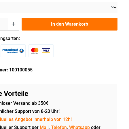
In den Warenkorb
ngsarten:
mer:
100100055
 Vorteile
nloser Versand ab 350€
licher Support von 8-20 Uhr!
duelles Angebot innerhalb von 12h!
dueller Support per
Mail
,
Telefon
,
Whatsapp
oder