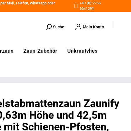
 per
Mail
,
Telefon
,
Whatsapp
oder
+49 (0) 2266
9041291
Suche
Mein Konto
erzaun
Zaun-Zubehör
Unkrautvlies
lstabmattenzaun Zaunify
0,63m Höhe und 42,5m
 mit Schienen-Pfosten,