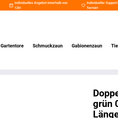
Individuelles Angebot innerhalb von
Individueller Support
12h!
Termin
!
Gartentore
Schmuckzaun
Gabionenzaun
Ti
Doppe
grün 
Länge