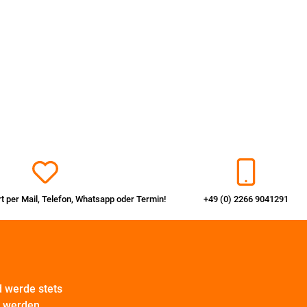
rt per
Mail
,
Telefon
,
Whatsapp
oder
Termin
!
+49 (0) 2266 9041291
 werde stets
t werden.