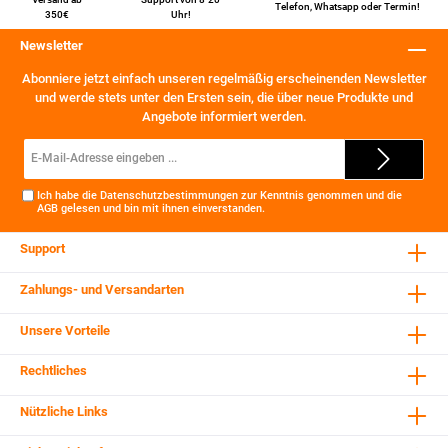
Telefon
,
Whatsapp
oder
Termin
!
350€
Uhr!
Newsletter
Abonniere jetzt einfach unseren regelmäßig erscheinenden Newsletter
und werde stets unter den Ersten sein, die über neue Produkte und
Angebote informiert werden.
E-
Mail-
Adresse*
Ich habe die
Datenschutzbestimmungen
zur Kenntnis genommen und die
AGB
gelesen und bin mit ihnen einverstanden.
Support
Zahlungs- und Versandarten
Unsere Vorteile
Rechtliches
Nützliche Links