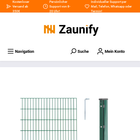
Kostenloser
Persönlicher
Individueller Support per
Versand ab
Support von 8-
Mail
,
Telefon
,
Whatsapp
oder
350€
20 Uhr!
Termin
!
Navigation
Suche
Mein Konto