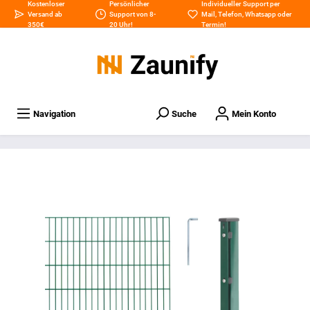
Kostenloser
Persönlicher
Individueller Support per
Versand ab
Support von 8-
Mail
,
Telefon
,
Whatsapp
oder
350€
20 Uhr!
Termin
!
Navigation
Suche
Mein Konto