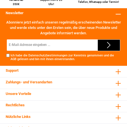
Telefon
,
Whatsapp
oder
Termin
!
350€
Uhr!
Newsletter
Abonniere jetzt einfach unseren regelmäßig erscheinenden Newsletter
und werde stets unter den Ersten sein, die über neue Produkte und
Angebote informiert werden.
E-
Mail-
Adresse*
Ich habe die
Datenschutzbestimmungen
zur Kenntnis genommen und die
AGB
gelesen und bin mit ihnen einverstanden.
Support
Zahlungs- und Versandarten
Unsere Vorteile
Rechtliches
Nützliche Links