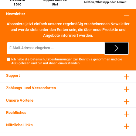
Telefon
,
Whatsapp
oder
Termin
!
350€
Uhr!
Newsletter
Abonniere jetzt einfach unseren regelmäßig erscheinenden Newsletter
und werde stets unter den Ersten sein, die über neue Produkte und
Angebote informiert werden.
E-
Mail-
Adresse*
Ich habe die
Datenschutzbestimmungen
zur Kenntnis genommen und die
AGB
gelesen und bin mit ihnen einverstanden.
Support
Zahlungs- und Versandarten
Unsere Vorteile
Rechtliches
Nützliche Links