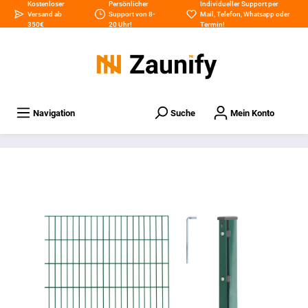
Kostenloser
Persönlicher
Individueller Support per
Versand ab
Support von 8-
Mail
,
Telefon
,
Whatsapp
oder
350€
20 Uhr!
Termin
!
Navigation
Suche
Mein Konto