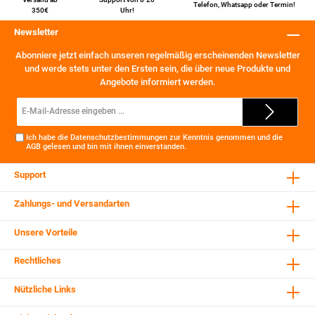
Telefon
,
Whatsapp
oder
Termin
!
350€
Uhr!
Newsletter
Abonniere jetzt einfach unseren regelmäßig erscheinenden Newsletter
und werde stets unter den Ersten sein, die über neue Produkte und
Angebote informiert werden.
E-
Mail-
Adresse*
Ich habe die
Datenschutzbestimmungen
zur Kenntnis genommen und die
AGB
gelesen und bin mit ihnen einverstanden.
Support
Zahlungs- und Versandarten
Unsere Vorteile
Rechtliches
Nützliche Links