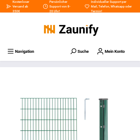
Kostenloser
Persönlicher
Individueller Support per
Versand ab
Support von 8-
Mail
,
Telefon
,
Whatsapp
oder
350€
20 Uhr!
Termin
!
Navigation
Suche
Mein Konto