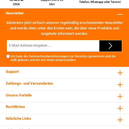
Telefon
,
Whatsapp
oder
Termin
!
350€
Uhr!
Newsletter
Abonniere jetzt einfach unseren regelmäßig erscheinenden Newsletter
und werde stets unter den Ersten sein, die über neue Produkte und
Angebote informiert werden.
E-
Mail-
Adresse*
Ich habe die
Datenschutzbestimmungen
zur Kenntnis genommen und die
AGB
gelesen und bin mit ihnen einverstanden.
Support
Zahlungs- und Versandarten
Unsere Vorteile
Rechtliches
Nützliche Links