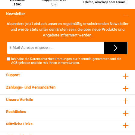
Telefon
,
Whatsapp
oder
Termin
!
350€
Uhr!
Newsletter
Abonniere jetzt einfach unseren regelmäßig erscheinenden Newsletter
und werde stets unter den Ersten sein, die über neue Produkte und
Angebote informiert werden.
E-
Mail-
Adresse*
Ich habe die
Datenschutzbestimmungen
zur Kenntnis genommen und die
AGB
gelesen und bin mit ihnen einverstanden.
Support
Zahlungs- und Versandarten
Unsere Vorteile
Rechtliches
Nützliche Links