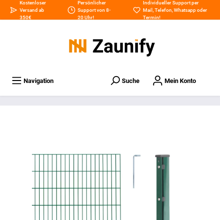
Kostenloser
Persönlicher
Individueller Support per
Versand ab
Support von 8-
Mail
,
Telefon
,
Whatsapp
oder
350€
20 Uhr!
Termin
!
Navigation
Suche
Mein Konto