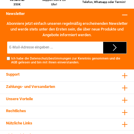
Telefon
,
Whatsapp
oder
Termin
!
350€
Uhr!
Newsletter
Abonniere jetzt einfach unseren regelmäßig erscheinenden Newsletter
und werde stets unter den Ersten sein, die über neue Produkte und
Angebote informiert werden.
E-
Mail-
Adresse*
Ich habe die
Datenschutzbestimmungen
zur Kenntnis genommen und die
AGB
gelesen und bin mit ihnen einverstanden.
Support
Zahlungs- und Versandarten
Unsere Vorteile
Rechtliches
Nützliche Links