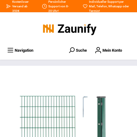
Kostenloser
Persönlicher
Individueller Support per
Versand ab
Support von 8-
Mail
,
Telefon
,
Whatsapp
oder
350€
20 Uhr!
Termin
!
Navigation
Suche
Mein Konto