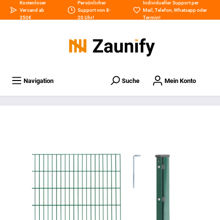
Kostenloser
Persönlicher
Individueller Support per
Versand ab
Support von 8-
Mail
,
Telefon
,
Whatsapp
oder
350€
20 Uhr!
Termin
!
Navigation
Suche
Mein Konto