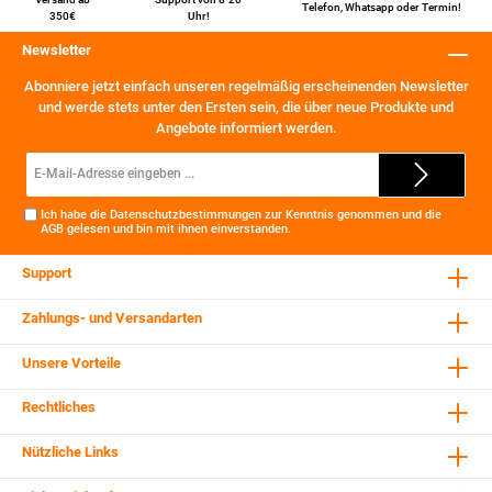
Telefon
,
Whatsapp
oder
Termin
!
350€
Uhr!
Newsletter
Abonniere jetzt einfach unseren regelmäßig erscheinenden Newsletter
und werde stets unter den Ersten sein, die über neue Produkte und
Angebote informiert werden.
E-
Mail-
Adresse*
Ich habe die
Datenschutzbestimmungen
zur Kenntnis genommen und die
AGB
gelesen und bin mit ihnen einverstanden.
Support
Zahlungs- und Versandarten
Unsere Vorteile
Rechtliches
Nützliche Links