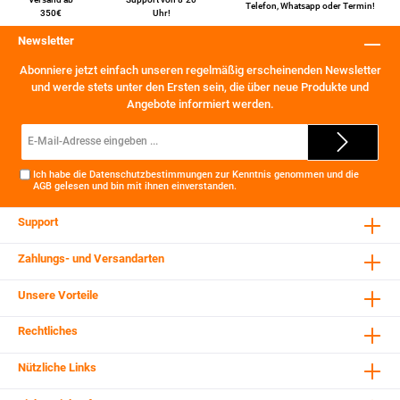
Telefon
,
Whatsapp
oder
Termin
!
350€
Uhr!
Newsletter
Abonniere jetzt einfach unseren regelmäßig erscheinenden Newsletter
und werde stets unter den Ersten sein, die über neue Produkte und
Angebote informiert werden.
E-
Mail-
Adresse*
Ich habe die
Datenschutzbestimmungen
zur Kenntnis genommen und die
AGB
gelesen und bin mit ihnen einverstanden.
Support
Zahlungs- und Versandarten
Unsere Vorteile
Rechtliches
Nützliche Links