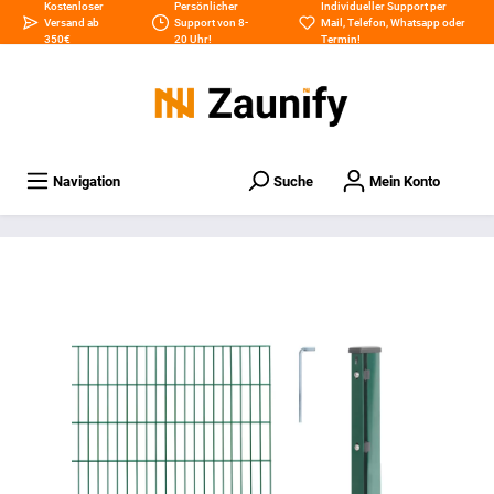
Kostenloser
Persönlicher
Individueller Support per
Versand ab
Support von 8-
Mail
,
Telefon
,
Whatsapp
oder
350€
20 Uhr!
Termin
!
Navigation
Suche
Mein Konto