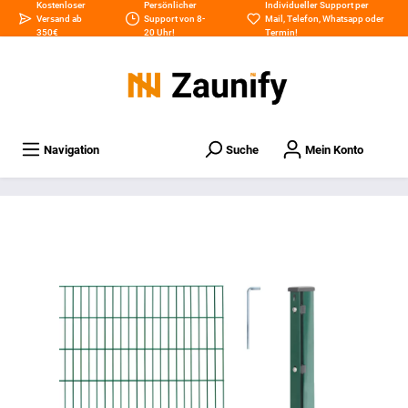
Kostenloser
Persönlicher
Individueller Support per
Versand ab
Support von 8-
Mail
,
Telefon
,
Whatsapp
oder
350€
20 Uhr!
Termin
!
Navigation
Suche
Mein Konto