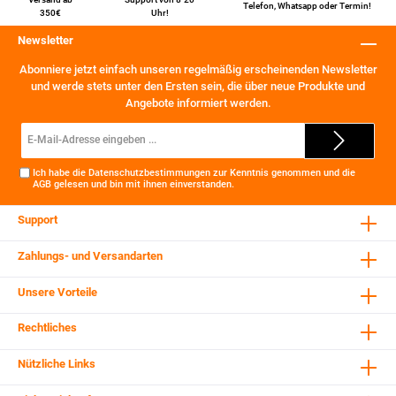
Telefon
,
Whatsapp
oder
Termin
!
350€
Uhr!
Newsletter
Abonniere jetzt einfach unseren regelmäßig erscheinenden Newsletter
und werde stets unter den Ersten sein, die über neue Produkte und
Angebote informiert werden.
E-
Mail-
Adresse*
Ich habe die
Datenschutzbestimmungen
zur Kenntnis genommen und die
AGB
gelesen und bin mit ihnen einverstanden.
Support
Zahlungs- und Versandarten
Unsere Vorteile
Rechtliches
Nützliche Links