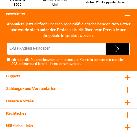
Telefon
,
Whatsapp
oder
Termin
!
350€
Uhr!
Newsletter
Abonniere jetzt einfach unseren regelmäßig erscheinenden Newsletter
und werde stets unter den Ersten sein, die über neue Produkte und
Angebote informiert werden.
E-
Mail-
Adresse*
Ich habe die
Datenschutzbestimmungen
zur Kenntnis genommen und die
AGB
gelesen und bin mit ihnen einverstanden.
Support
Zahlungs- und Versandarten
Unsere Vorteile
Rechtliches
Nützliche Links