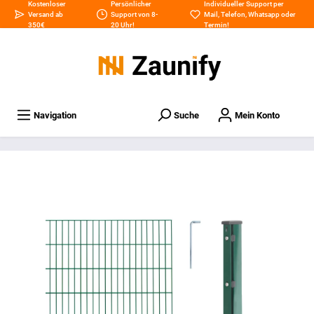
Kostenloser
Persönlicher
Individueller Support per
Versand ab
Support von 8-
Mail
,
Telefon
,
Whatsapp
oder
350€
20 Uhr!
Termin
!
Navigation
Suche
Mein Konto